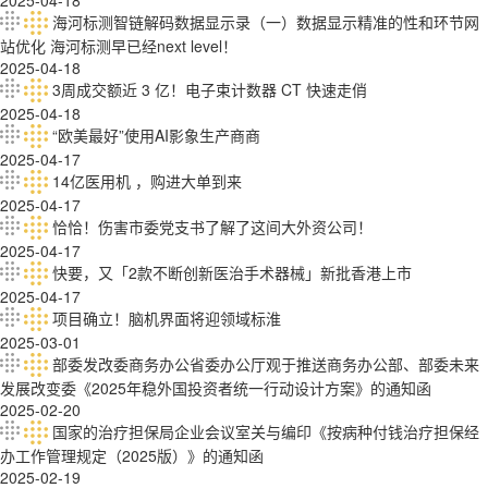
2025-04-18
海河标测智链解码数据显示录（一）数据显示精准的性和环节网
站优化 海河标测早已经next level！
2025-04-18
3周成交额近 3 亿！电子束计数器 CT 快速走俏
2025-04-18
“欧美最好”使用AI影象生产商商
2025-04-17
14亿医用机 ，购进大单到来
2025-04-17
恰恰！伤害市委党支书了解了这间大外资公司！
2025-04-17
快要，又「2款不断创新医治手术器械」新批香港上市
2025-04-17
项目确立！脑机界面将迎领域标淮
2025-03-01
部委发改委商务办公省委办公厅观于推送商务办公部、部委未来
发展改变委《2025年稳外国投资者统一行动设计方案》的通知函
2025-02-20
国家的治疗担保局企业会议室关与编印《按病种付钱治疗担保经
办工作管理规定（2025版）》的通知函
2025-02-19