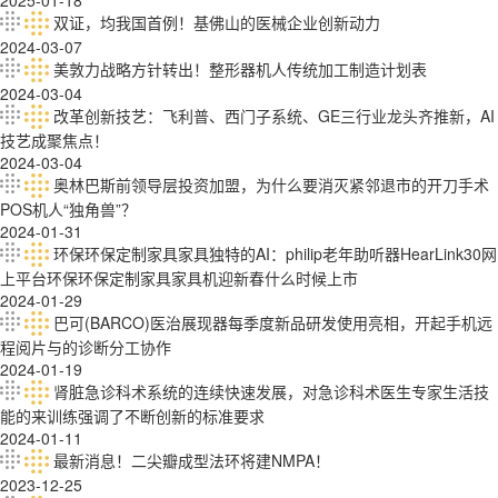
2025-01-18
双证，均我国首例！基佛山的医械企业创新动力
2024-03-07
美敦力战略方针转出！整形器机人传统加工制造计划表
2024-03-04
改革创新技艺：飞利普、西门子系统、GE三行业龙头齐推新，AI
技艺成聚焦点！
2024-03-04
奥林巴斯前领导层投资加盟，为什么要消灭紧邻退市的开刀手术
POS机人“独角兽”？
2024-01-31
环保环保定制家具家具独特的AI：philip老年助听器HearLink30网
上平台环保环保定制家具家具机迎新春什么时候上市
2024-01-29
巴可(BARCO)医治展现器每季度新品研发使用亮相，开起手机远
程阅片与的诊断分工协作
2024-01-19
肾脏急诊科术系统的连续快速发展，对急诊科术医生专家生活技
能的来训练强调了不断创新的标准要求
2024-01-11
最新消息！二尖瓣成型法环将建NMPA！
2023-12-25