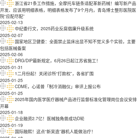
浙江省21条工作措施，全摩托车链条适配革新药械！编写新产品
开发、应该用明细表格，明细表格发布了9个月内，青岛博士整形医院医
院“应配尽配”
2025-02-13
中纪委行文，2025药业反腐倡廉升级系统
2025-02-07
国家地区卫健委：全面禁止监床出显不知不觉义多个实验，主要
包括医械备案
2025-02-06
DRG/DIP最新规定，6月26日起江苏省施工！
2025-01-31
1二月份起！关闭诊所“打款权”，各省扩围
2025-01-25
CDME，心诺普「制冷消融仪」审评上报公布
2025-01-25
2025年国内医学医疗器械产品进行监督标准化管理岗位会议安排
开幕
2025-01-18
企业融资2.7亿！医械独角兽成功D轮
2025-01-19
国际融熙！这点“新吴造”器机人能做治疗！