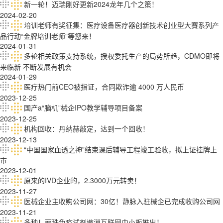
新一轮！迈瑞刚好更新2024龙年几个之策！
2024-02-20
培训老师有奖征集：医疗设备医疗器创新技术创业型大賽系列产
品行动“金牌培训老师”等您来！
2024-01-31
多轮相关政策支持系统，授权委托生产的局势所趋，CDMO即将
来临新 不断发展有机会
2024-01-29
医疔热门前CEO被指证，合同欺诈逾 4000 万人民币
2023-12-25
国产a“脑机”械企IPO教学辅导项目备案
2023-12-25
机构回收：丹纳赫敲定，达到一个回收！
2023-12-13
“中国国家血透之神”结束课后辅导工程竣工验收，拟上证挂牌上
市
2023-12-01
原来的IVD企业的，2.3000万元转卖！
2023-11-27
医械企业主收购公司网：30亿！静脉入驻械企已完成收购公司网
2023-11-21
多种！丽珠免疫试剂撤消互联网中小板推出！